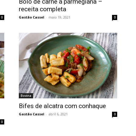
Bolo de carne à parmegiana –
receita completa
Gastão Cassel
-
maio 19, 2021
0
0
Bovina
Bifes de alcatra com conhaque
Gastão Cassel
-
abril 6, 2021
0
0