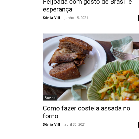
Feijoada com gosto de Brasil e
esperança
Sônia Vill
-
junho 15, 2021
Bovina
Como fazer costela assada no
forno
Sônia Vill
-
abril 30, 2021