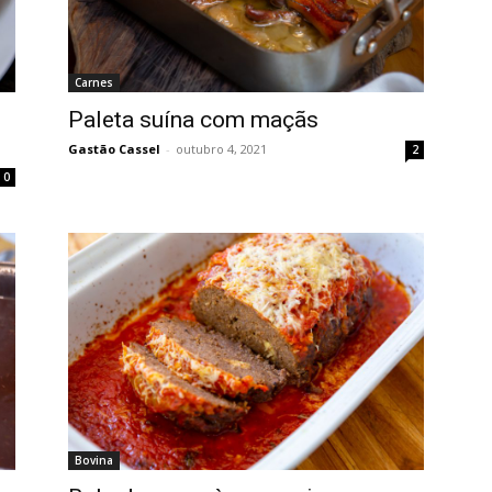
Carnes
Paleta suína com maçãs
Gastão Cassel
-
outubro 4, 2021
2
0
Bovina