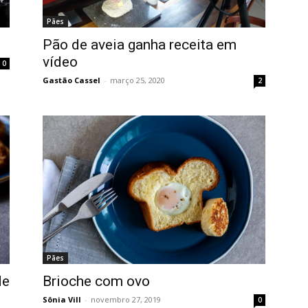
Pães
Pão de aveia ganha receita em
vídeo
0
Gastão Cassel
-
março 25, 2020
2
Pães
de
Brioche com ovo
Sônia Vill
-
novembro 27, 2019
0