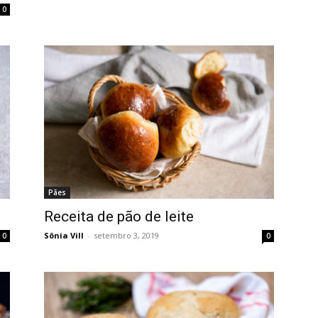
0
Pães
Receita de pão de leite
Sônia Vill
-
setembro 3, 2019
0
0