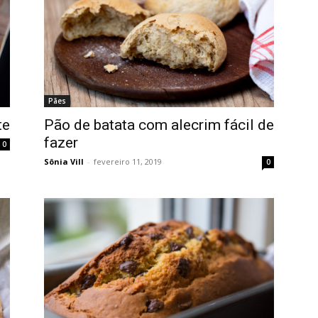
Pães
te
Pão de batata com alecrim fácil de
fazer
0
Sônia Vill
-
fevereiro 11, 2019
0