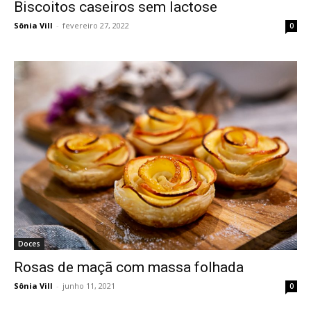
Biscoitos caseiros sem lactose
Sônia Vill
-
fevereiro 27, 2022
0
Doces
Rosas de maçã com massa folhada
Sônia Vill
-
junho 11, 2021
0