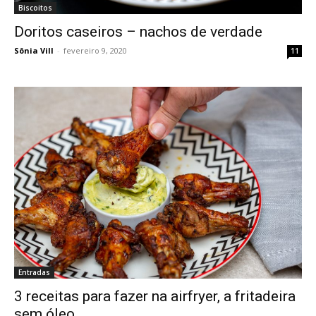
Biscoitos
Doritos caseiros – nachos de verdade
Sônia Vill
-
fevereiro 9, 2020
11
Entradas
3 receitas para fazer na airfryer, a fritadeira
sem óleo