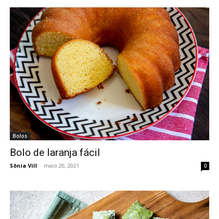
Bolos
Bolo de laranja fácil
Sônia Vill
-
maio 20, 2021
0