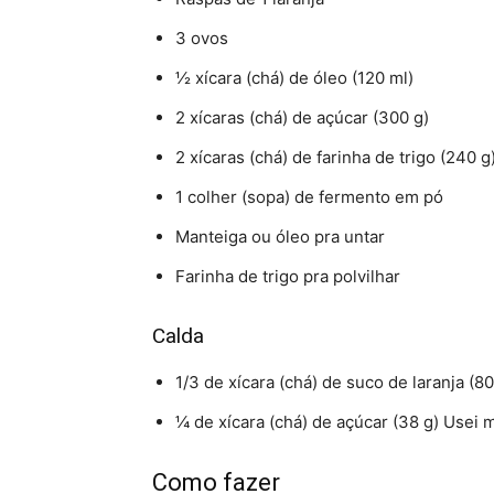
3 ovos
½ xícara (chá) de óleo (120 ml)
2 xícaras (chá) de açúcar (300 g)
2 xícaras (chá) de farinha de trigo (240 g
1 colher (sopa) de fermento em pó
Manteiga ou óleo pra untar
Farinha de trigo pra polvilhar
Calda
1/3 de xícara (chá) de suco de laranja (80
¼ de xícara (chá) de açúcar (38 g) Usei 
Como fazer