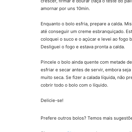
crescer, firmar e dourar (faça o teste do pai
amornar por uns 10min.
Enquanto o bolo esfria, prepare a calda. M
até conseguir um creme esbranquiçado. Esta
coloquei o suco e o açúcar e levei ao fogo 
Desliguei o fogo e estava pronta a calda.
Pincele o bolo ainda quente com metade des
esfriar e secar antes de servir, embora sej
muito seca. Se fizer a calada líquida, não 
cobrir todo o bolo com o líquido.
Delicie-se!
Prefere outros bolos? Temos mais sugest