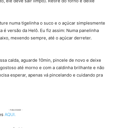
lto, ele deve sair limpo). Retire do forno e deixe
isture numa tigelinha o suco e o açúcar simplesmente
 é versão da Helô. Eu fiz assim: Numa panelinha
baixo, mexendo sempre, até o açúcar derreter.
sa calda, aguarde 10min, pincele de novo e deixe
a gostoso até morno e com a caldinha brilhante e não
precisa esperar, apenas vá pincelando e cuidando pra
ões
AQUI.