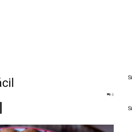
S
cil
0
S