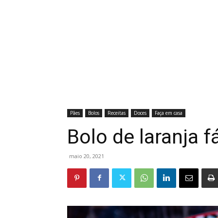
Pães
Bolos
Receitas
Doces
Faça em casa
Bolo de laranja fá
maio 20, 2021