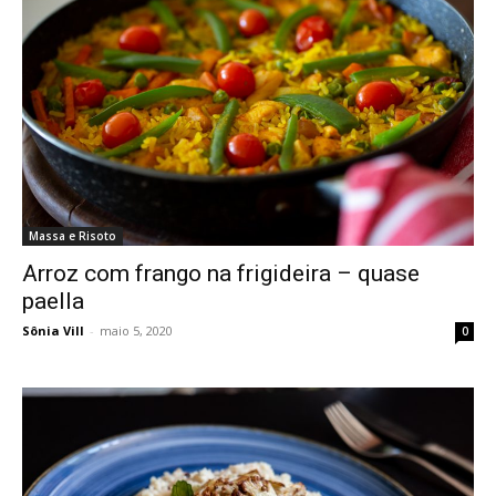
Massa e Risoto
Arroz com frango na frigideira – quase
paella
Sônia Vill
-
maio 5, 2020
0