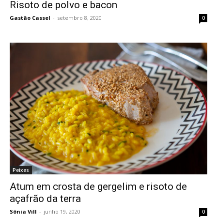
Risoto de polvo e bacon
Gastão Cassel
-
setembro 8, 2020
0
Peixes
Atum em crosta de gergelim e risoto de
açafrão da terra
Sônia Vill
-
junho 19, 2020
0