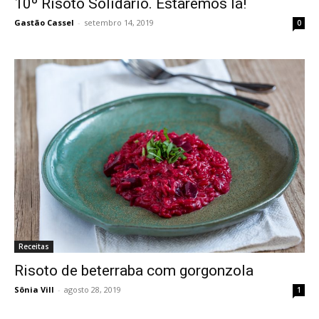
10º Risoto Solidário. Estaremos lá!
Gastão Cassel
-
setembro 14, 2019
0
Receitas
Risoto de beterraba com gorgonzola
Sônia Vill
-
agosto 28, 2019
1