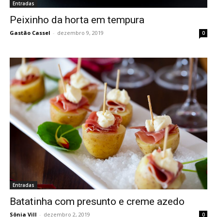
Entradas
Peixinho da horta em tempura
Gastão Cassel
-
dezembro 9, 2019
0
Entradas
Batatinha com presunto e creme azedo
Sônia Vill
-
dezembro 2, 2019
0