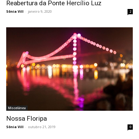
Reabertura da Ponte Hercílio Luz
Sônia Vill
-
janeiro 9, 2020
2
Miscelânea
Nossa Floripa
Sônia Vill
-
outubro 21, 2019
0