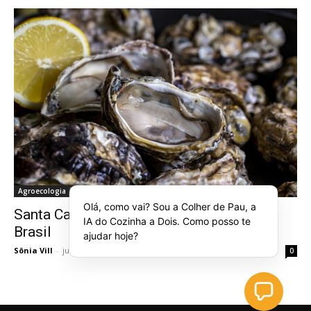
Agroecologia
Olá, como vai? Sou a Colher de Pau, a
Santa Catarina produz 95% das ostras do
IA do Cozinha a Dois. Como posso te
Brasil
ajudar hoje?
Sônia Vill
-
junho 5, 2019
0