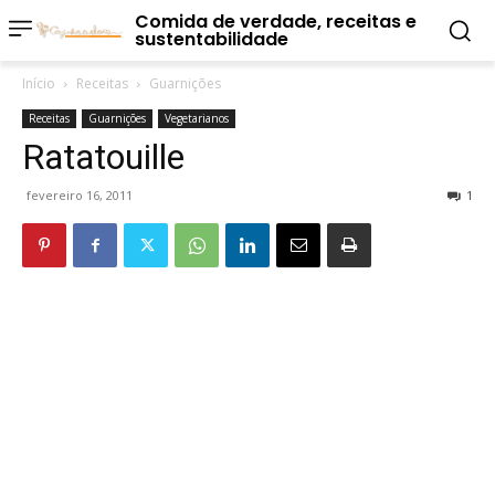
Comida de verdade, receitas e
sustentabilidade
Início
Receitas
Guarnições
Receitas
Guarnições
Vegetarianos
Ratatouille
fevereiro 16, 2011
1