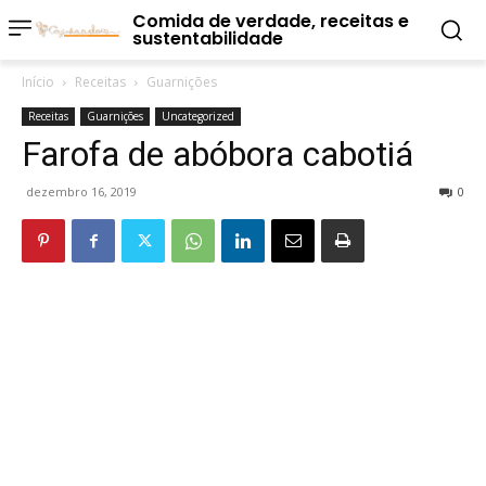
Comida de verdade, receitas e
sustentabilidade
Início
Receitas
Guarnições
Receitas
Guarnições
Uncategorized
Farofa de abóbora cabotiá
dezembro 16, 2019
0