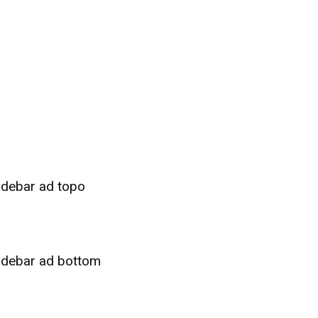
idebar ad topo
idebar ad bottom