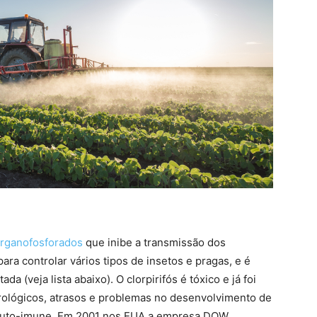
rganofosforados
que inibe a transmissão dos
ara controlar vários tipos de insetos e pragas, e é
 (veja lista abaixo). O clorpirifós é tóxico e já foi
urológicos, atrasos e problemas no desenvolvimento de
auto-imune. Em 2001 nos EUA a empresa DOW