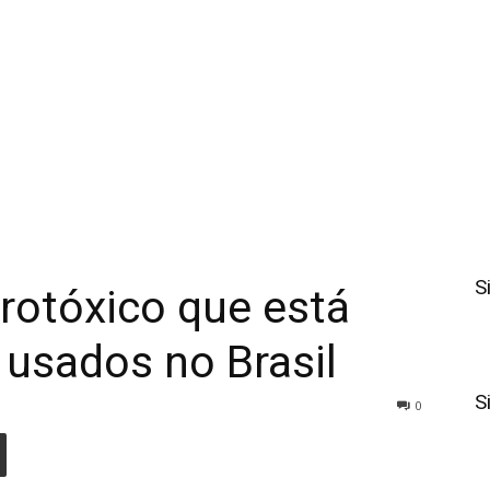
S
rotóxico que está
 usados no Brasil
S
0