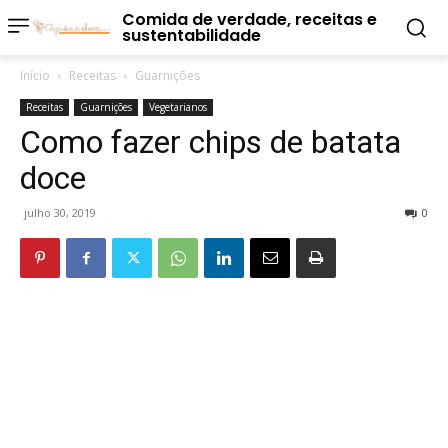
Comida de verdade, receitas e
sustentabilidade
Início
Receitas
Guarnições
Receitas
Guarnições
Vegetarianos
Como fazer chips de batata
doce
julho 30, 2019
0