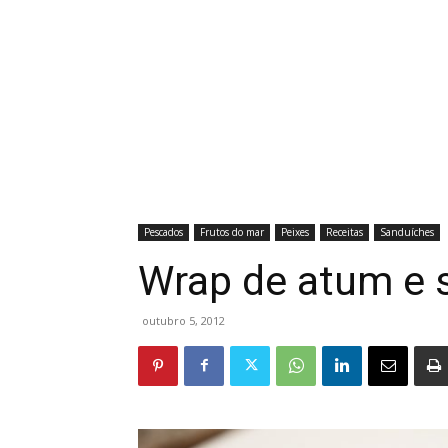
Pescados
Frutos do mar
Peixes
Receitas
Sanduíches
Wrap de atum e 
outubro 5, 2012