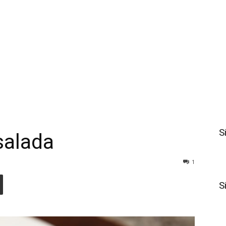
S
salada
1
S