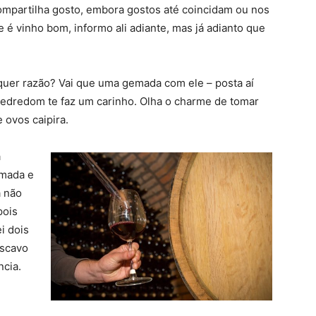
mpartilha gosto, embora gostos até coincidam ou nos
 é vinho bom, informo ali adiante, mas já adianto que
quer razão? Vai que uma gemada com ele – posta aí
edredom te faz um carinho. Olha o charme de tomar
 ovos caipira.
a
emada e
a não
pois
i dois
ascavo
ncia.