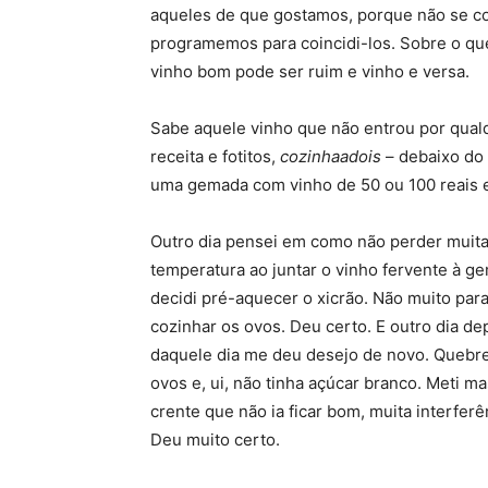
aqueles de que gostamos, porque não se co
programemos para coincidi-los. Sobre o que
vinho bom pode ser ruim e vinho e versa.
Sabe aquele vinho que não entrou por qual
receita e fotitos,
cozinhaadois
– debaixo do 
uma gemada com vinho de 50 ou 100 reais e
Outro dia pensei em como não perder muit
temperatura ao juntar o vinho fervente à g
decidi pré-aquecer o xicrão. Não muito par
cozinhar os ovos. Deu certo. E outro dia de
daquele dia me deu desejo de novo. Quebre
ovos e, ui, não tinha açúcar branco. Meti m
crente que não ia ficar bom, muita interferê
Deu muito certo.