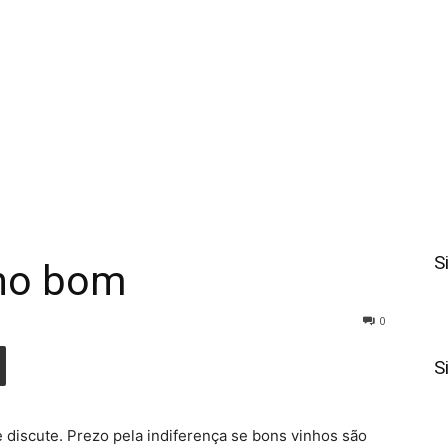
S
nho bom
0
S
discute. Prezo pela indiferença se bons vinhos são