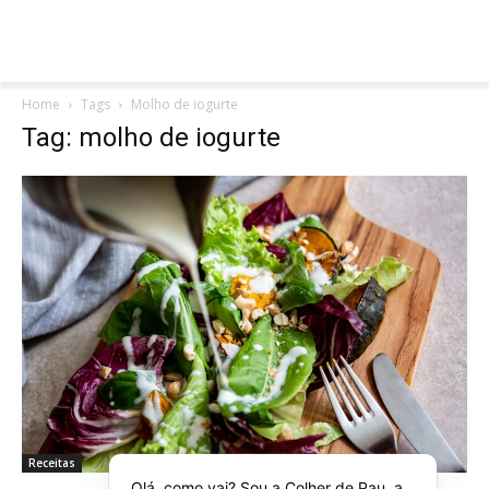
Home
Tags
Molho de iogurte
Tag: molho de iogurte
Receitas
Olá, como vai? Sou a Colher de Pau, a