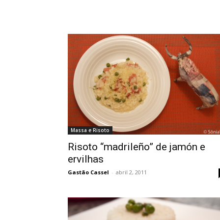
Massa e Risoto
Risoto “madrileño” de jamón e
ervilhas
Gastão Cassel
-
abril 2, 2011