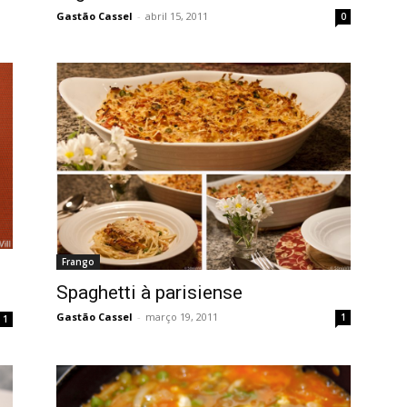
Gastão Cassel
-
abril 15, 2011
0
Frango
Spaghetti à parisiense
Gastão Cassel
-
março 19, 2011
1
1