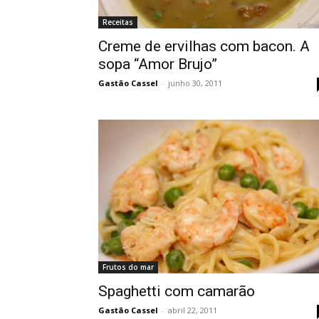
Receitas
Creme de ervilhas com bacon. A
sopa “Amor Brujo”
Gastão Cassel
-
junho 30, 2011
Frutos do mar
Spaghetti com camarão
Gastão Cassel
-
abril 22, 2011