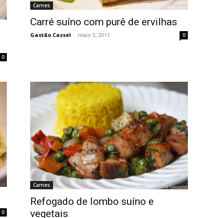
Carnes
Carré suíno com purê de ervilhas
Gastão Cassel
-
maio 3, 2011
0
0
Carnes
Refogado de lombo suíno e
vegetais
0