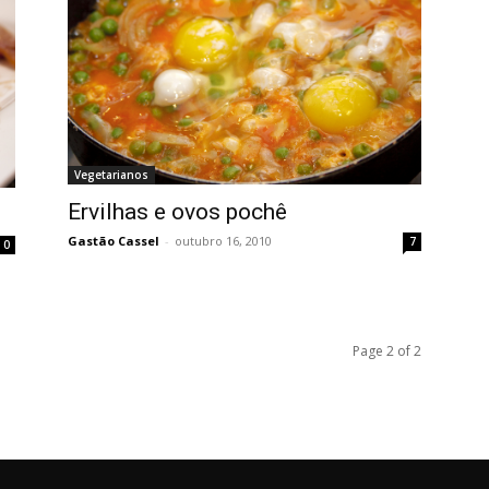
Vegetarianos
Ervilhas e ovos pochê
Gastão Cassel
-
outubro 16, 2010
7
0
Page 2 of 2