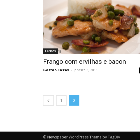
Carnes
Frango com ervilhas e bacon
Gastão Cassel
-
janeiro 3, 2011
1
2
© Newspaper WordPress Theme by TagDiv