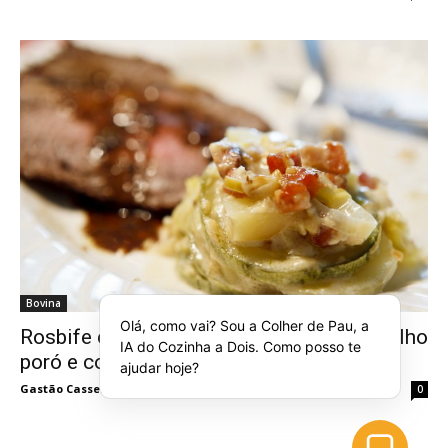
Bovina
Olá, como vai? Sou a Colher de Pau, a
Rosbife com torta de batata, abobrinha, alho
IA do Cozinha a Dois. Como posso te
poró e cottage
ajudar hoje?
Gastão Cassel
-
maio 30, 2012
0