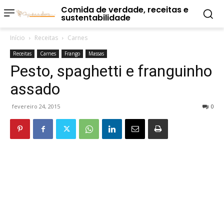
Comida de verdade, receitas e
sustentabilidade
Início
Receitas
Carnes
Receitas
Carnes
Frango
Massas
Pesto, spaghetti e franguinho
assado
fevereiro 24, 2015
0