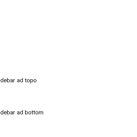
idebar ad topo
idebar ad bottom