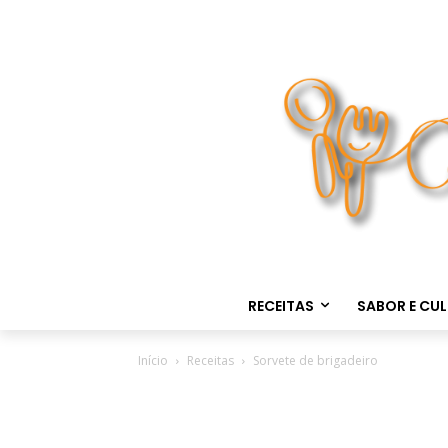
RECEITAS
SABOR E CU
Início
Receitas
Sorvete de brigadeiro