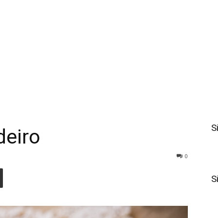
S
deiro
0
S