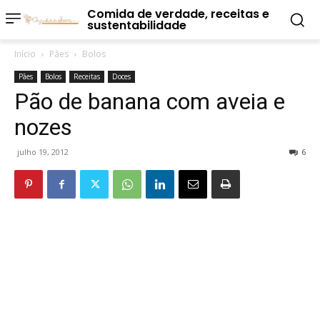
Comida de verdade, receitas e
sustentabilidade
Início
Pães
Bolos
Pães
Bolos
Receitas
Doces
Pão de banana com aveia e
nozes
julho 19, 2012
6