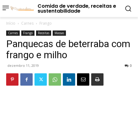
Comida de verdade, receitas e
sustentabilidade
Início
Carnes
Frango
Carnes
Frango
Receitas
Massas
Panquecas de beterraba com
frango e milho
dezembro 11, 2019
0