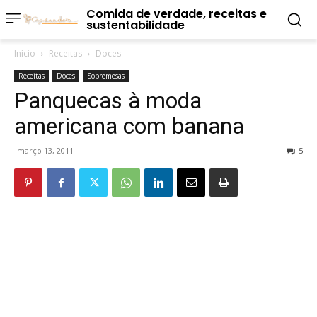
Comida de verdade, receitas e
sustentabilidade
Início
Receitas
Doces
Receitas
Doces
Sobremesas
Panquecas à moda
americana com banana
março 13, 2011
5