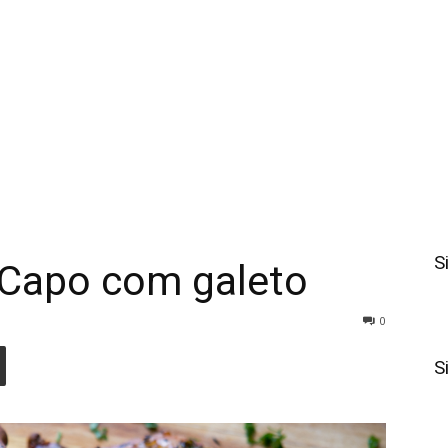
S
Capo com galeto
0
S