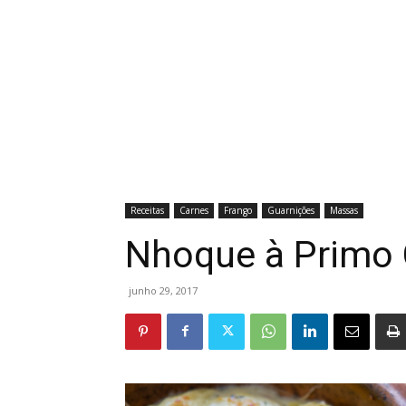
Receitas
Carnes
Frango
Guarnições
Massas
Nhoque à Primo 
junho 29, 2017