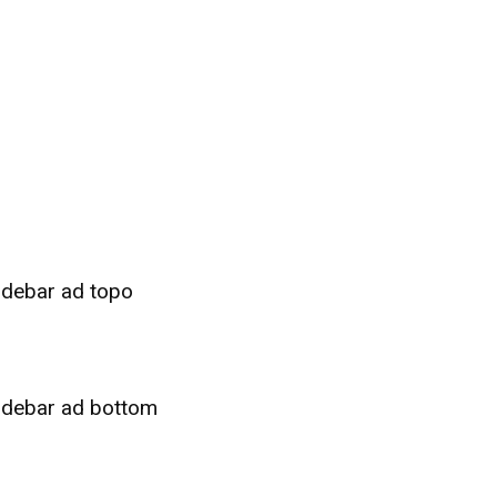
idebar ad topo
idebar ad bottom