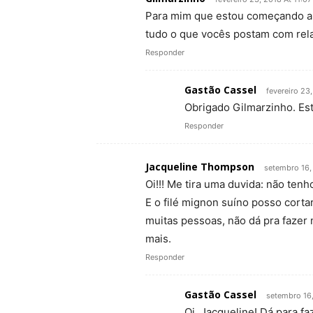
Para mim que estou começando a m
tudo o que vocês postam com rela
Responder
Gastão Cassel
fevereiro 23
Obrigado Gilmarzinho. Es
Responder
Jacqueline Thompson
setembro 16,
Oi!!! Me tira uma duvida: não tenh
E o filé mignon suíno posso corta
muitas pessoas, não dá pra fazer
mais.
Responder
Gastão Cassel
setembro 16
Oi, Jacqueline! Dá para fa