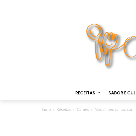
RECEITAS
SABOR E CU
Início
Receitas
Carnes
Medalhões suínos com 