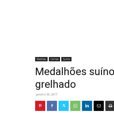
Receitas
Carnes
Suína
Medalhões suíno
grelhado
janeiro 30, 2017