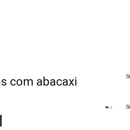
S
s com abacaxi
S
5