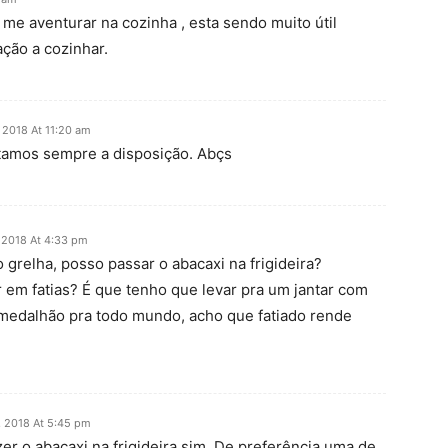
e aventurar na cozinha , esta sendo muito útil
ção a cozinhar.
, 2018 At 11:20 am
tamos sempre a disposição. Abçs
 2018 At 4:33 pm
o grelha, posso passar o abacaxi na frigideira?
r em fatias? É que tenho que levar pra um jantar com
 medalhão pra todo mundo, acho que fatiado rende
, 2018 At 5:45 pm
zer o abacaxi na frigideira sim. De preferência uma de