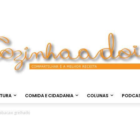
LTURA
COMIDA E CIDADANIA
COLUNAS
PODCA
abacaxi grelhado