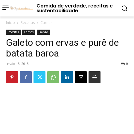
Comida de verdade, receitas e
sustentabilidade
Início
Receitas
Carnes
Receitas
Carnes
Frango
Galeto com ervas e purê de
batata baroa
maio 13, 2013
0