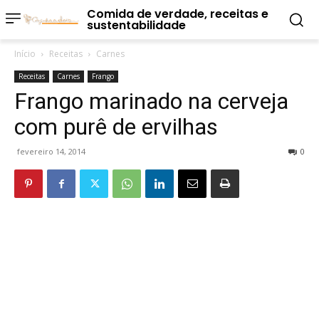
Comida de verdade, receitas e
sustentabilidade
Início
Receitas
Carnes
Receitas
Carnes
Frango
Frango marinado na cerveja
com purê de ervilhas
fevereiro 14, 2014
0