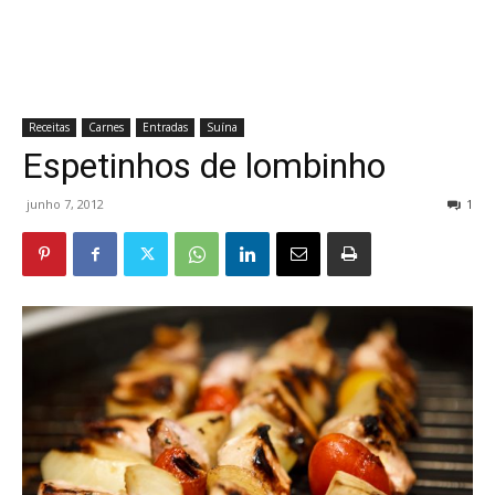
Receitas
Carnes
Entradas
Suína
Espetinhos de lombinho
junho 7, 2012
1