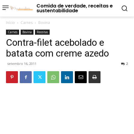
Comida de verdade, receitas e
sustentabilidade
Início
Carnes
Bovina
Carnes
Bovina
Receitas
Contra-filet acebolado e
batata com creme azedo
setembro 16, 2011
2