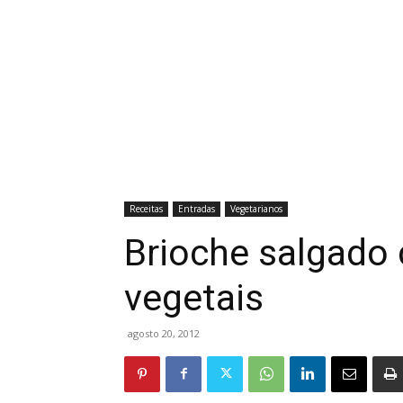
Receitas
Entradas
Vegetarianos
Brioche salgado
vegetais
agosto 20, 2012