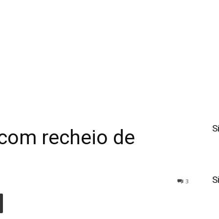
S
 com recheio de
S
3