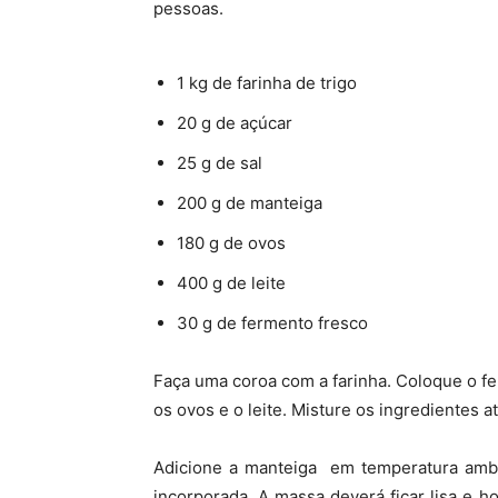
pessoas.
1 kg de farinha de trigo
20 g de açúcar
25 g de sal
200 g de manteiga
180 g de ovos
400 g de leite
30 g de fermento fresco
Faça uma coroa com a farinha. Coloque o fe
os ovos e o leite. Misture os ingredientes 
Adicione a manteiga em temperatura ambie
incorporada. A massa deverá ficar lisa e h