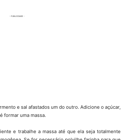
rmento e sal afastados um do outro. Adicione o açúcar,
até formar uma massa.
nte e trabalhe a massa até que ela seja totalmente
omogênea. Se for necessário polvilhe farinha para que