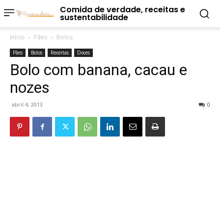
Comida de verdade, receitas e
sustentabilidade
Início
Pães
Bolos
Pães
Bolos
Receitas
Doces
Bolo com banana, cacau e
nozes
abril 4, 2013
0