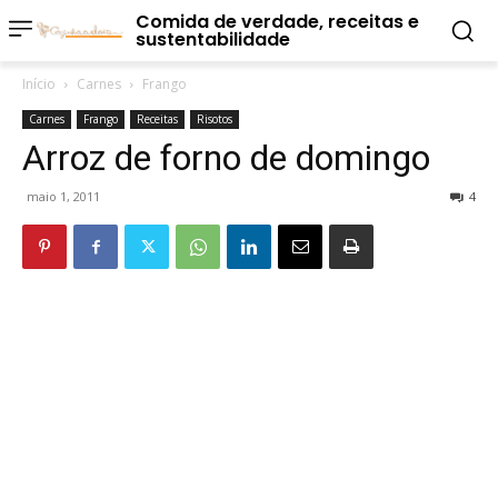
Comida de verdade, receitas e
sustentabilidade
Início
Carnes
Frango
Carnes
Frango
Receitas
Risotos
Arroz de forno de domingo
maio 1, 2011
4