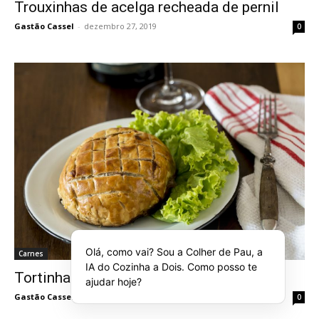
Trouxinhas de acelga recheada de pernil
Gastão Cassel
-
dezembro 27, 2019
0
Olá, como vai? Sou a Colher de Pau, a
Carnes
IA do Cozinha a Dois. Como posso te
Tortinha de porco com maçãs e nozes
ajudar hoje?
Gastão Cassel
-
dezembro 19, 2014
0