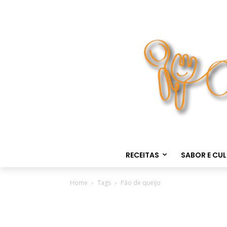
RECEITAS
SABOR E CU
Home
Tags
Pão de queijo