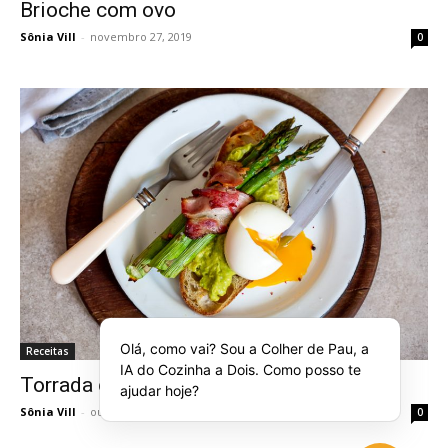
Brioche com ovo
Sônia Vill
-
novembro 27, 2019
0
Olá, como vai? Sou a Colher de Pau, a
Receitas
IA do Cozinha a Dois. Como posso te
Torrada com aspargos, bacon e ovo
ajudar hoje?
Sônia Vill
-
outubro 10, 2019
0