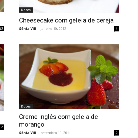
Doces
Cheesecake com geleia de cereja
Sônia Vill
-
janeiro 10, 2012
23
4
Doces
Creme inglês com geleia de
morango
2
Sônia Vill
-
setembro 11, 2011
2