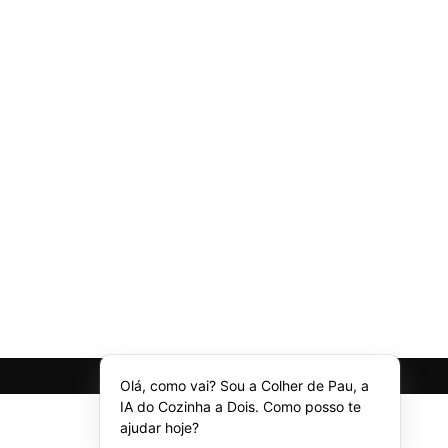
Olá, como vai? Sou a Colher de Pau, a
IA do Cozinha a Dois. Como posso te
ajudar hoje?