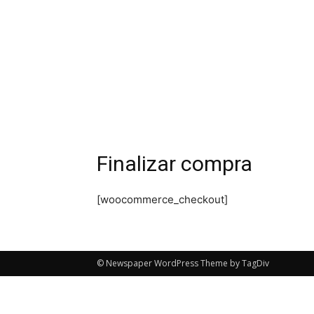
Finalizar compra
[woocommerce_checkout]
© Newspaper WordPress Theme by TagDiv