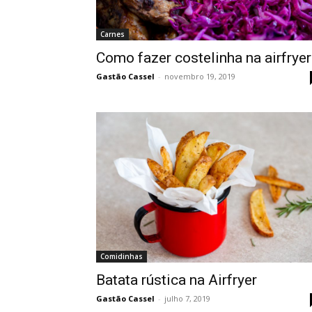
Carnes
Como fazer costelinha na airfryer
Gastão Cassel
-
novembro 19, 2019
Comidinhas
Batata rústica na Airfryer
Gastão Cassel
-
julho 7, 2019